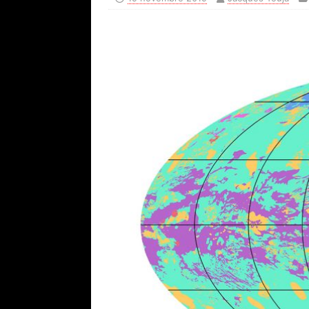
[ 4 juillet 2023 ]
Lancement Ariane
[ 6 août 2026 ]
SpaceX dévoile ses
L'ACTUALITÉ SPATIALE
[ 31 juillet 2026 ]
Calendrier des
[ 30 juillet 2026 ]
Les Nuits des é
[ 30 juillet 2026 ]
Lancement Aria