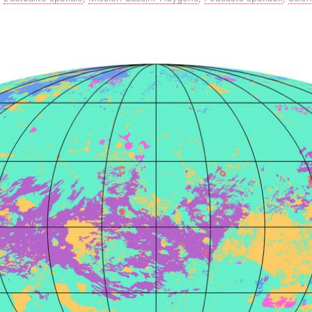
 5 : (Replay du dernier lancement)
ARIANESPACE
 résultats : Starlink s’envole, Starship pèse encore sur les comptes
 Événements Astronomiques : Août 2026
ASTRONOMIE
toiles 2026 (7,8 et 9 août)
ASTRONOMIE
ne 6 : Prochain direct le 27/08/2026 (VA270)
ARIANE 6