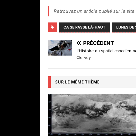
Retrouvez un article publié sur le sit
ÇA SE PASSE LÀ-HAUT
LUNES DE
PRÉCÉDENT
L’Histoire du spatial canadien 
Clervoy
SUR LE MÊME THÈME