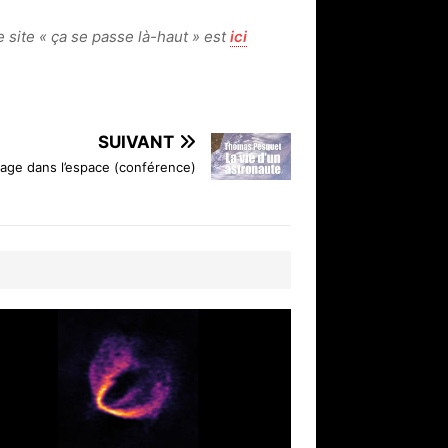
 le site « ça se passe là-haut » est
ici
SUIVANT
ge dans l’espace (conférence)