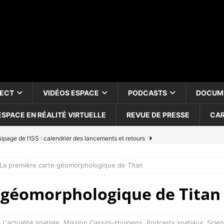
RECT
VIDÉOS ESPACE
PODCASTS
DOCUM
ESPACE EN RÉALITÉ VIRTUELLE
REVUE DE PRESSE
CAR
uipage de l’ISS : calendrier des lancements et retours
La première carte géomorphologique de Titan
hip : Prochain direct dans la nuit du 24 au 25/07/2026
 géomorphologique de Titan
Arnaud Prost dans l’espace: accord historique entre la France et
PÉENNE (ESA)
L'actualité spatiale
,
Mission Cassini-Huygens
,
Podcasts spatiaux
,
Scie