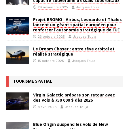
capacité souveraine d’essais suborbitaux
28 novembre 2025
Jacques Touja
Projet BROMO : Airbus, Leonardo et Thales
lancent un géant spatial européen pour
renforcer l’autonomie stratégique de l’UE
23 octobre 2025
Jacques Touja
Le Dream Chaser : entre rêve orbital et
réalité stratégique
15 octobre 2025
Jacques Touja
TOURISME SPATIAL
Virgin Galactic prépare son retour avec
des vols à 750 000 $ dès 2026
4 avril 2026
Jacques Touja
Blue Origin suspend les vols de New