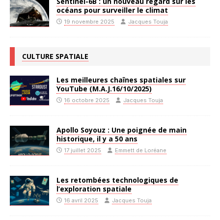
Sentinel-6B : un nouveau regard sur les
océans pour surveiller le climat
19 novembre 2025
Jacques Touja
CULTURE SPATIALE
Les meilleures chaînes spatiales sur
YouTube (M.A.J.16/10/2025)
16 octobre 2025
Jacques Touja
Apollo Soyouz : Une poignée de main
historique, il y a 50 ans
17 juillet 2025
Emmett de Loréane
Les retombées technologiques de
l’exploration spatiale
16 avril 2025
Jacques Touja