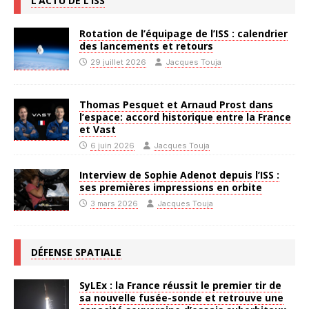
L’ACTU DE L’ISS
Rotation de l’équipage de l’ISS : calendrier
des lancements et retours
29 juillet 2026
Jacques Touja
Thomas Pesquet et Arnaud Prost dans
l’espace: accord historique entre la France
et Vast
6 juin 2026
Jacques Touja
Interview de Sophie Adenot depuis l’ISS :
ses premières impressions en orbite
3 mars 2026
Jacques Touja
DÉFENSE SPATIALE
SyLEx : la France réussit le premier tir de
sa nouvelle fusée-sonde et retrouve une