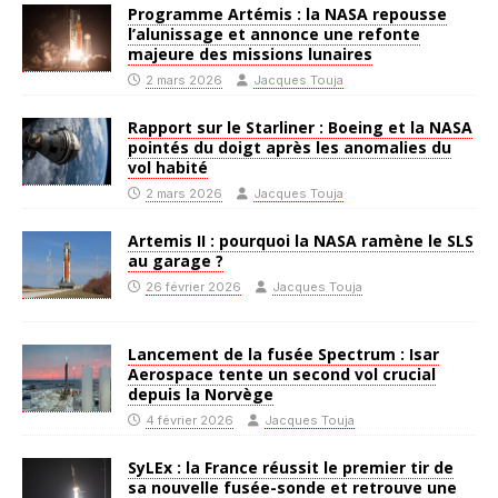
Programme Artémis : la NASA repousse
l’alunissage et annonce une refonte
majeure des missions lunaires
2 mars 2026
Jacques Touja
Rapport sur le Starliner : Boeing et la NASA
pointés du doigt après les anomalies du
vol habité
2 mars 2026
Jacques Touja
Artemis II : pourquoi la NASA ramène le SLS
au garage ?
26 février 2026
Jacques Touja
Lancement de la fusée Spectrum : Isar
Aerospace tente un second vol crucial
depuis la Norvège
4 février 2026
Jacques Touja
SyLEx : la France réussit le premier tir de
sa nouvelle fusée-sonde et retrouve une