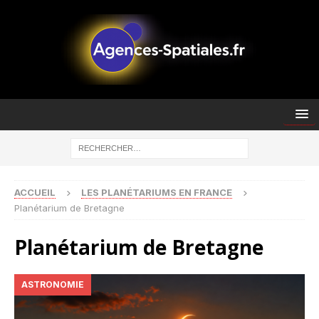
ACCUEIL
LES PLANÉTARIUMS EN FRANCE
Planétarium de Bretagne
Planétarium de Bretagne
ASTRONOMIE
L