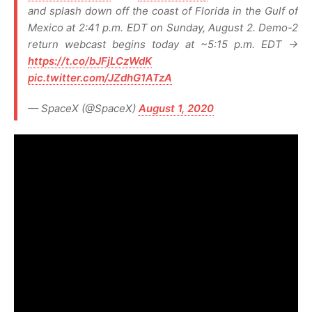
and splash down off the coast of Florida in the Gulf of
Mexico at 2:41 p.m. EDT on Sunday, August 2. Demo-2
return webcast begins today at ~5:15 p.m. EDT →
https://t.co/bJFjLCzWdK
pic.twitter.com/JZdhG1ATzA
— SpaceX (@SpaceX)
August 1, 2020