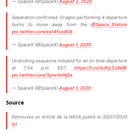
— SpaceX (@SpaceX)
August 2, 2020
Separation confirmed. Dragon performing 4 departure
burns to move away from the
@Space_Station
pic.twitter.com/ea14fozdO8
— SpaceX (@SpaceX)
August 1, 2020
Undocking sequence initiated for an on time departure
at 7:34 p.m. EDT
https://t.co/bJFjLCzWdK
pic.twitter.com/3pxvHoNj5x
— SpaceX (@SpaceX)
August 1, 2020
Source
Retrouvez un article de la NASA publié le 30/07/2020
ici