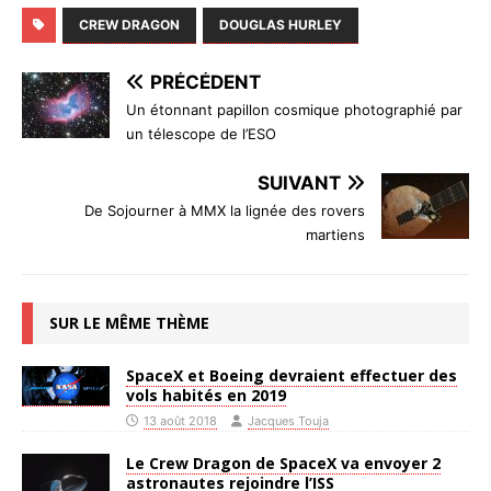
CREW DRAGON
DOUGLAS HURLEY
PRÉCÉDENT
Un étonnant papillon cosmique photographié par
un télescope de l’ESO
SUIVANT
De Sojourner à MMX la lignée des rovers
martiens
SUR LE MÊME THÈME
SpaceX et Boeing devraient effectuer des
vols habités en 2019
13 août 2018
Jacques Touja
Le Crew Dragon de SpaceX va envoyer 2
astronautes rejoindre l’ISS