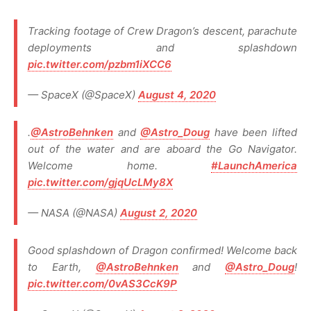
Tracking footage of Crew Dragon’s descent, parachute
deployments and splashdown
pic.twitter.com/pzbm1iXCC6
— SpaceX (@SpaceX)
August 4, 2020
.
@AstroBehnken
and
@Astro_Doug
have been lifted
out of the water and are aboard the Go Navigator.
Welcome home.
#LaunchAmerica
pic.twitter.com/gjqUcLMy8X
— NASA (@NASA)
August 2, 2020
Good splashdown of Dragon confirmed! Welcome back
to Earth,
@AstroBehnken
and
@Astro_Doug
!
pic.twitter.com/0vAS3CcK9P