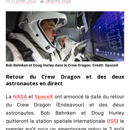
31 juillet 2020
Jacques Touja
Bob Behnken et Doug Hurley dans le Crew Dragon. Crédit: SpaceX
Retour du Crew Dragon et des deux
astronautes en direct
La
NASA
et
SpaceX
ont annoncé la date du retour
du Crew Dragon (Endeavour) et des deux
astronautes. Bob Behnken et Doug Hurley
quitteront la station spatiale internationale (
ISS
) le
premier août pour un amerrissage prévu le 2 août